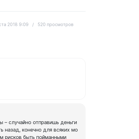
ста 2018 9:09
/
520 просмотров
ы – случайно отправишь деньги
ь назад, конечно для всяких мо
ом рисков быть пойманными