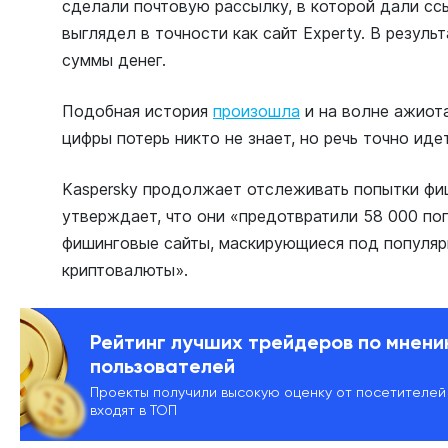
сделали почтовую рассылку, в которой дали сс
выглядел в точности как сайт Experty. В резуль
суммы денег.
Подобная история
произошла
и на волне ажиота
цифры потерь никто не знает, но речь точно ид
Kaspersky продолжает отслеживать попытки фи
утверждает, что они «предотвратили 58 000 по
фишинговые сайты, маскирующиеся под популяр
криптовалюты».
Рейтинг лучших трейдеров по мнен
пользователей
Проекты получили высокую оценку от посетителей
входят в ТОП