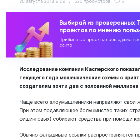
20 августа 2018 9:09
/
520 просмотров
5
Выбирай из проверенных 
проектов по мнению поль
Прибыльные проекты прошедшие про
сайта
Исследование компании Касперского показал
текущего года мошеннические схемы с крип
создателям почти два с половиной миллион
Чаще всего злоумышленники направляют свои ж
При этом подавляющее большинство таких стран
фишинговых) собирают средства при помощи кр
Обычно фальшивые ссылки распространяются пр