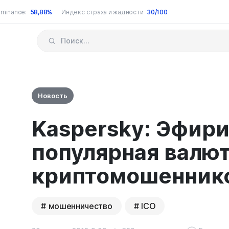
minance:
58,88%
Индекс страха и жадности
30/100
Новость
Kaspersky: Эфири
популярная валю
криптомошенник
мошенничество
ICO