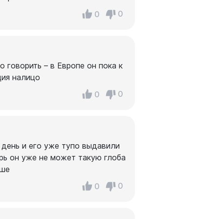
0
0
о говорить – в Европе он пока к
ция налицо
0
0
 день и его уже тупо выдавили
рь он уже не может такую глоба
ьше
0
0