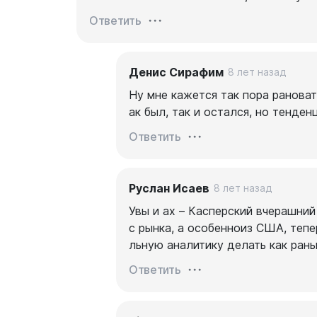
Ответить
Денис Сирафим
8 лет назад
Ну мне кажется так пора рановат
ак был, так и остался, но тенден
Ответить
Руслан Исаев
8 лет назад
Увы и ах – Касперский вчерашний
с рынка, а особенноиз США, тепе
льную аналитику делать как ран
Ответить