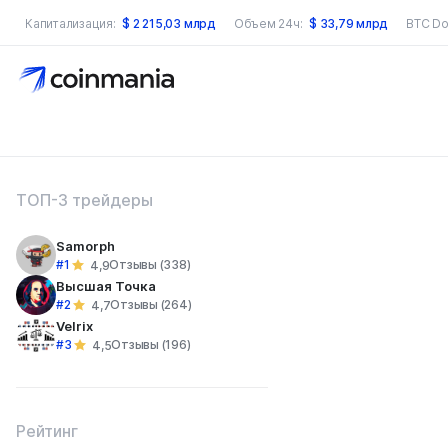
Капитализация:
$
2 215,03 млрд
Объем 24ч:
$
33,79 млрд
BTC Do
оиск по сайту
ТОП-3 трейдеры
Samorph
#1
Отзывы (338)
4,9
Высшая Точка
#2
Отзывы (264)
4,7
Velrix
#3
Отзывы (196)
4,5
Рейтинг