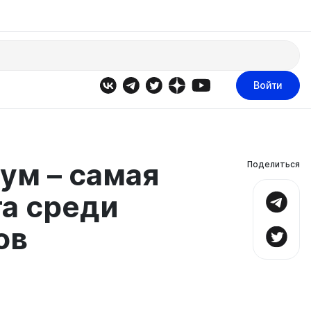
Войти
ум – самая
Поделиться
та среди
ов