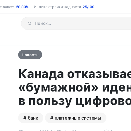
minance:
58,83%
Индекс страха и жадности
25/100
Новость
Канада отказывае
«бумажной» иде
в пользу цифров
банк
платежные системы