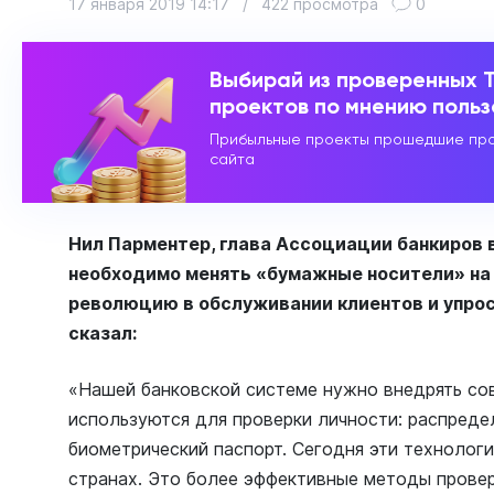
17 января 2019 14:17
/
422 просмотра
0
Выбирай из проверенных 
проектов по мнению поль
Прибыльные проекты прошедшие про
сайта
Нил Парментер, глава Ассоциации банкиров в
необходимо менять «бумажные носители» на
революцию в обслуживании клиентов и упрос
сказал:
«Нашей банковской системе нужно внедрять со
используются для проверки личности: распреде
биометрический паспорт. Сегодня эти технолог
странах. Это более эффективные методы прове