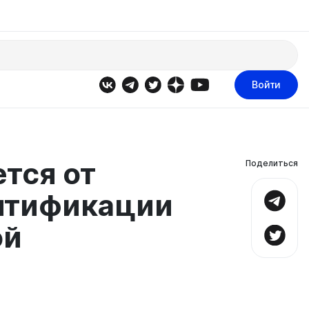
Войти
тся от
Поделиться
нтификации
ой