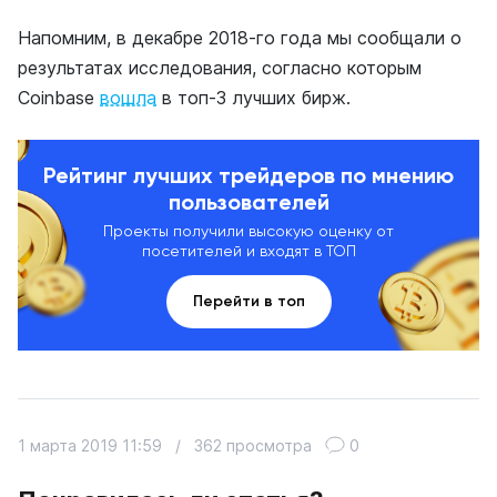
Напомним, в декабре 2018-го года мы сообщали о
результатах исследования, согласно которым
Coinbase
вошла
в топ-3 лучших бирж.
Рейтинг лучших трейдеров по мнению
пользователей
Проекты получили высокую оценку от
посетителей и входят в ТОП
Перейти в топ
1 марта 2019 11:59
/
362 просмотра
0