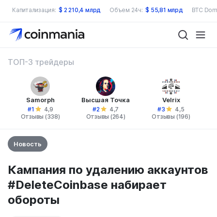
Капитализация:
$
2 210,4 млрд
Объем 24ч:
$
55,81 млрд
BTC Dom
ТОП-3 трейдеры
Samorph
Высшая Точка
Velrix
#1
#2
#3
4,9
4,7
4,5
Отзывы (338)
Отзывы (264)
Отзывы (196)
Новость
Кампания по удалению аккаунтов
#DeleteCoinbase набирает
обороты