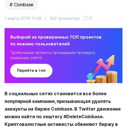
Coinbase
1 марта 2019 11:59
/
362 просмотра
0
Выбирай из проверенных ТОП проектов
по мнению пользователей
Прибыльные проекты прошедшие проверку
редакции сайта
Перейти в топ
В социальных сетях становится все более
популярной кампания, призывающая удалять
аккаунты на бирже Coinbase. В Twitter движение
можно найти по хештегу #DeleteCoinbase.
Криптовалютные активисты обвиняют биржу в