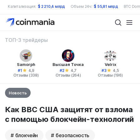
Капитализация:
$
2 210,4 млрд
Объем 24ч:
$
55,81 млрд
BTC Dom
ТОП-3 трейдеры
Samorph
Высшая Точка
Velrix
#1
#2
#3
4,9
4,7
4,5
Отзывы (338)
Отзывы (264)
Отзывы (196)
Новость
Как ВВС США защитят от взлома
с помощью блокчейн-технологий
блокчейн
безопасность