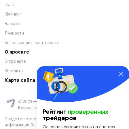
Пулы
Майнинг
Валюты
Личности
Кошельки для криптовалют
О проекте
О проекте
Контакты
Карта сайта
© 2023 — Coinmania
Возрастное ограничение 16+
Рейтинг
проверенных
трейдеров
Свидетельство о регистрации средства массовой
информации Эл № ФС 77-74908 от «25» января 2019 г.
Основан исключительно на оценках