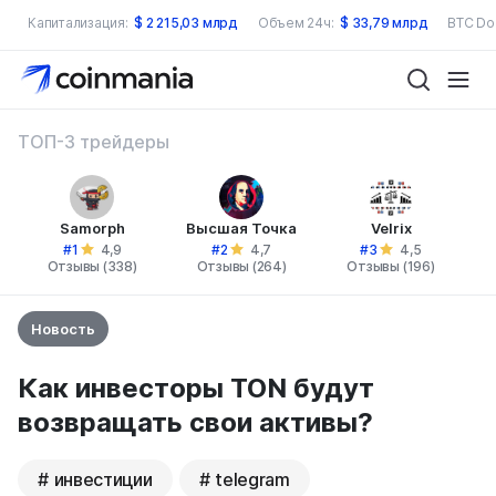
Капитализация:
$
2 215,03 млрд
Объем 24ч:
$
33,79 млрд
BTC Do
ТОП-3 трейдеры
Samorph
Высшая Точка
Velrix
#1
#2
#3
4,9
4,7
4,5
Отзывы (338)
Отзывы (264)
Отзывы (196)
Новость
Как инвесторы TON будут
возвращать свои активы?
инвестиции
telegram