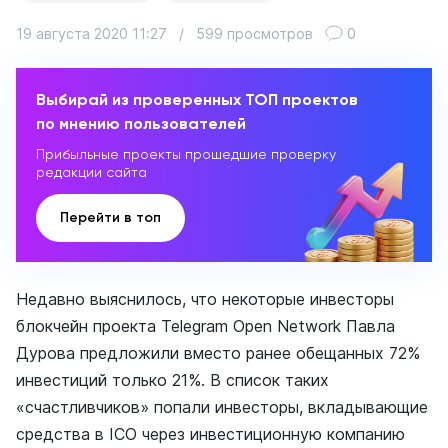
19 августа 2020 11:27
/
599 просмотров
0
Выбирай из проверенных ТОП проектов
по мнению пользователей
Прибыльные проекты прошедшие проверку
редакции сайта
Перейти в топ
Недавно выяснилось, что некоторые инвесторы
блокчейн проекта Telegram Open Network Павла
Дурова предложили вместо ранее обещанных 72%
инвестиций только 21%. В список таких
«счастливчиков» попали инвесторы, вкладывающие
средства в ICO через инвестиционную компанию