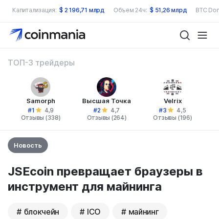
Капитализация:
$
2 196,71 млрд
Объем 24ч:
$
51,26 млрд
BTC Dom
ТОП-3 трейдеры
Samorph
Высшая Точка
Velrix
#1
#2
#3
4,9
4,7
4,5
Отзывы (338)
Отзывы (264)
Отзывы (196)
Новость
JSEcoin превращает браузеры в
инструмент для майнинга
блокчейн
ICO
майнинг