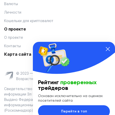
Валюты
Личности
Кошельки для криптовалют
О проекте
О проекте
Контакты
Карта сайта
© 2023 — Coinmania
Возрастное ограничение 16+
Рейтинг
проверенных
трейдеров
Свидетельство о регистрации средства массовой
информации Эл № ФС 77-74908 от «25» января 2019 г.
Основан исключительно на оценках
Выдано Федеральной службой по надзору в сфере связи,
посетителей сайта
информационных технологий и массовых коммуникаций
(Роскомнадзор)
Перейти в топ