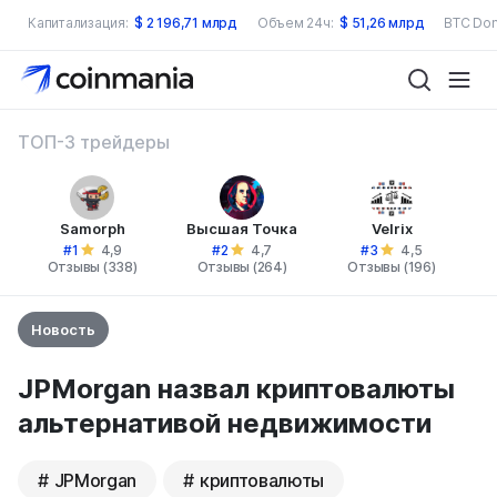
Капитализация:
$
2 196,71 млрд
Объем 24ч:
$
51,26 млрд
BTC Dom
ТОП-3 трейдеры
Samorph
Высшая Точка
Velrix
#1
#2
#3
4,9
4,7
4,5
Отзывы (338)
Отзывы (264)
Отзывы (196)
Новость
JPMorgan назвал криптовалюты
альтернативой недвижимости
JPMorgan
криптовалюты