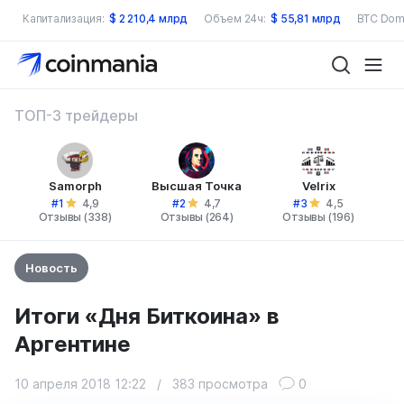
Капитализация:
$
2 210,4 млрд
Объем 24ч:
$
55,81 млрд
BTC Dom
ТОП-3 трейдеры
Samorph
Высшая Точка
Velrix
#1
#2
#3
4,9
4,7
4,5
Отзывы (338)
Отзывы (264)
Отзывы (196)
Новость
Итоги «Дня Биткоина» в
Аргентине
10 апреля 2018 12:22
/
383 просмотра
0