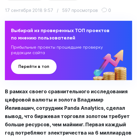
17 сентября 2018 9:57
/
597 просмотров
0
Выбирай из проверенных ТОП проектов
по мнению пользователей
Прибыльные проекты прошедшие проверку
редакции сайта
Перейти в топ
В рамках своего сравнительного исследования
цифровой валюты и золота Владимир
Йеливашич, сотрудник Panda Analytics, сделал
вывод, что биржевая торговля золотом требует
больше ресурсов, чем майнинг. Первая каждый
год потребляют электричества на 6 миллиардов