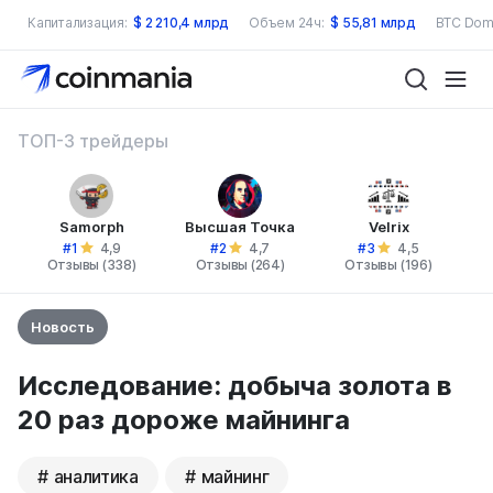
Капитализация:
$
2 210,4 млрд
Объем 24ч:
$
55,81 млрд
BTC Dom
ТОП-3 трейдеры
Samorph
Высшая Точка
Velrix
#1
#2
#3
4,9
4,7
4,5
Отзывы (338)
Отзывы (264)
Отзывы (196)
Новость
Исследование: добыча золота в
20 раз дороже майнинга
аналитика
майнинг