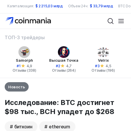
Капитализация:
$
2 215,03 млрд
Объем 24ч:
$
33,79 млрд
BTC Do
ТОП-3 трейдеры
Samorph
Высшая Точка
Velrix
#1
#2
#3
4,9
4,7
4,5
Отзывы (338)
Отзывы (264)
Отзывы (196)
Новость
Исследование: BTC достигнет
$98 тыс., BCH упадет до $268
биткоин
ethereum