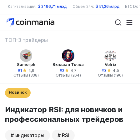
Капитализация:
$
2 196,71 млрд
Объем 24ч:
$
51,26 млрд
BTC Dom
ТОП-3 трейдеры
Samorph
Высшая Точка
Velrix
#1
#2
#3
4,9
4,7
4,5
Отзывы (338)
Отзывы (264)
Отзывы (196)
Новичок
Индикатор RSI: для новичков и
профессиональных трейдеров
индикаторы
RSI