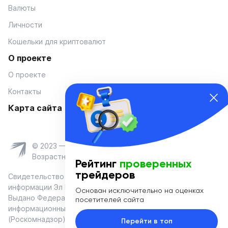
Валюты
Личности
Кошельки для криптовалют
О проекте
О проекте
Контакты
Карта сайта
© 2023 — Coinmania
Возрастное ограничение 16+
Рейтинг
проверенных
трейдеров
Свидетельство о регистрации средства массовой
информации Эл № ФС 77-74908 от «25» января 2019 г.
Основан исключительно на оценках
Выдано Федеральной службой по надзору в сфере связи,
посетителей сайта
информационных технологий и массовых коммуникаций
(Роскомнадзор)
Перейти в топ