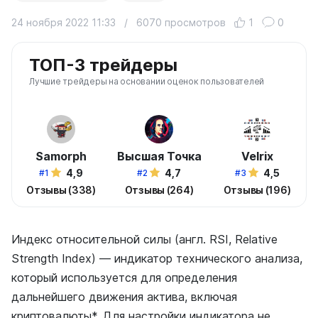
24 ноября 2022 11:33
/
6070 просмотров
1
0
ТОП-3 трейдеры
Лучшие трейдеры на основании оценок пользователей
Samorph
Высшая Точка
Velrix
4,9
4,7
4,5
#1
#2
#3
Отзывы (338)
Отзывы (264)
Отзывы (196)
Индекс относительной силы (англ. RSI, Relative
Strength Index) — индикатор технического анализа,
который используется для определения
дальнейшего движения актива, включая
криптовалюты*. Для настройки индикатора не