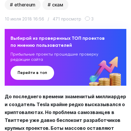
ethereum
скам
10 июля 2018 16:56
/
471 просмотр
3
Выбирай из проверенных ТОП проектов
по мнению пользователей
Прибыльные проекты прошедшие проверку
редакции сайта
Перейти в топ
До последнего времени знаменитый миллиардер
и создатель Tesla крайне редко высказывался о
криптовалютах. Но проблема самозванцев в
Твиттере уже давно беспокоит разработчиков
крупных проектов. Боты массово оставляют