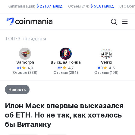
Капитализация:
$
2 210,4 млрд
Объем 24ч:
$
55,81 млрд
BTC Dom
ТОП-3 трейдеры
Samorph
Высшая Точка
Velrix
#1
#2
#3
4,9
4,7
4,5
Отзывы (338)
Отзывы (264)
Отзывы (196)
Новость
Илон Маск впервые высказался
об ETH. Но не так, как хотелось
бы Виталику