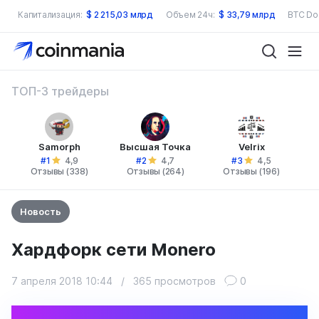
Капитализация:
$
2 215,03 млрд
Объем 24ч:
$
33,79 млрд
BTC Do
ТОП-3 трейдеры
Samorph
Высшая Точка
Velrix
#1
#2
#3
4,9
4,7
4,5
Отзывы (338)
Отзывы (264)
Отзывы (196)
Новость
Хардфорк сети Monero
7 апреля 2018 10:44
/
365 просмотров
0