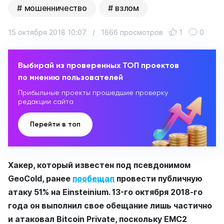
мошенничество
взлом
15 октября 2018 10:07
/
1666 просмотров
1
0
Выбирай из проверенных ТОП проектов
по мнению пользователей
Прибыльные проекты прошедшие проверку
редакции сайта
Перейти в топ
Хакер, который известен под псевдонимом
GeoCold, ранее
пообещал
провести публичную
атаку 51% на Einsteinium. 13-го октября 2018-го
года он выполнил свое обещание лишь частично
и атаковал Bitcoin Private, поскольку EMC2