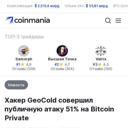
Капитализация:
$
2 210,4 млрд
Объем 24ч:
$
55,81 млрд
BTC Dom
ТОП-3 трейдеры
Samorph
Высшая Точка
Velrix
#1
#2
#3
4,9
4,7
4,5
Отзывы (338)
Отзывы (264)
Отзывы (196)
Новость
Хакер GeoCold совершил
публичную атаку 51% на Bitcoin
Privatе