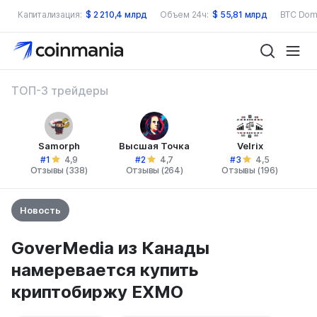
Капитализация:
$
2 210,4 млрд
Объем 24ч:
$
55,81 млрд
BTC Dom
ТОП-3 трейдеры
Samorph
Высшая Точка
Velrix
#1
#2
#3
4,9
4,7
4,5
Отзывы (338)
Отзывы (264)
Отзывы (196)
Новость
GoverMedia из Канады
намеревается купить
криптобиржу EXMO