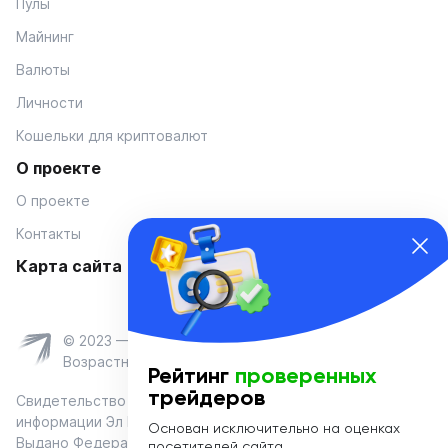
Пулы
Майнинг
Валюты
Личности
Кошельки для криптовалют
О проекте
О проекте
Контакты
Карта сайта
© 2023 — Coinmania
Возрастное ограничение 16+
Рейтинг
проверенных
трейдеров
Свидетельство о регистрации средства массовой
информации Эл № ФС 77-74908 от «25» января 2019 г.
Основан исключительно на оценках
Выдано Федеральной службой по надзору в сфере связи,
посетителей сайта