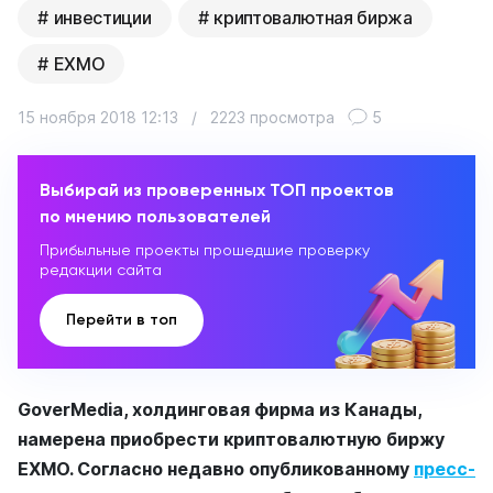
инвестиции
криптовалютная биржа
EXMO
15 ноября 2018 12:13
/
2223 просмотра
5
Выбирай из проверенных ТОП проектов
по мнению пользователей
Прибыльные проекты прошедшие проверку
редакции сайта
Перейти в топ
GoverMedia, холдинговая фирма из Канады,
намерена приобрести криптовалютную биржу
EXMO. Согласно недавно опубликованному
пресс-