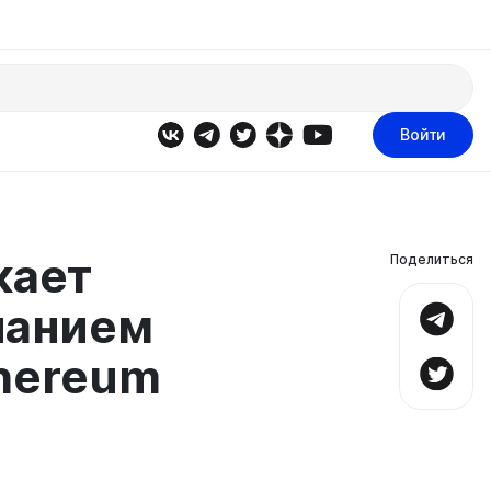
Войти
кает
Поделиться
нанием
hereum