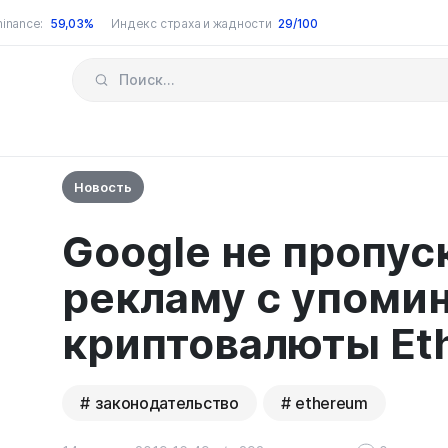
inance:
59,03%
Индекс страха и жадности
29/100
Новость
Google не пропус
рекламу с упоми
криптовалюты Et
законодательство
ethereum