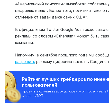
«Американский поисковик выработал собственн
цифровых валют. Более того, политика такого г
отличные от задач даже самих США».
В официальном Twitter Google Ads также заявле
рекламы со словом «Еthereum» может быть свя
кампании.
Напомним, в сентябре прошлого года мы сообща
разрешить
рекламу цифровых валют в Соединен
Рейтинг лучших трейдеров по мнен
пользователей
Проекты получили высокую оценку от посетителей
входят в ТОП