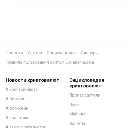
Новости
Статьи
Энциклопедия
Словарь
Правила пользования сайтом Coinmania.com
Новости криптовалют
Энциклопедия
криптовалют
# криптовалюта
Производители
# биткоин
Пулы
# блокчейн
Майнинг
# аналитика
Валюты
# законодательство