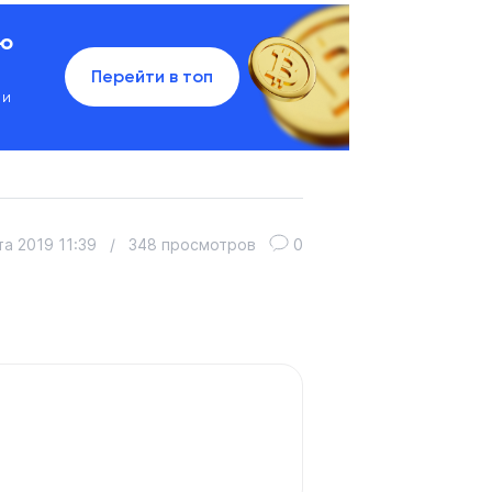
ию
Перейти в топ
 и
та 2019 11:39
/
348 просмотров
0