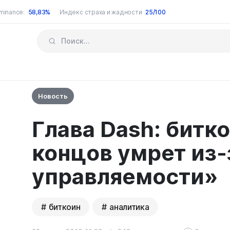
minance:
58,83%
Индекс страха и жадности
25/100
Новость
Глава Dash: битк
концов умрет из-
управляемости»
биткоин
аналитика