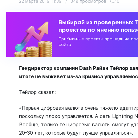
22 марта 2019 11:39
/
348 просмотров
0
Выбирай из проверенных 
проектов по мнению поль
Прибыльные проекты прошедшие про
сайта
Гендиректор компании Dash Райан Тейлор зая
итоге не выживет из-за кризиса управляемос
Тейлор сказал:
«Первая цифровая валюта очень тяжело адаптир
поскольку плохо управляется. А сеть Lightning 
Вообще, только те цифровые валюты смогут уд
20-30 лет, которые будут лучше управляться».