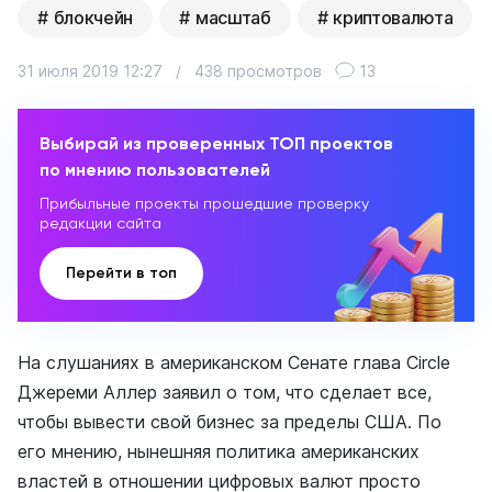
блокчейн
масштаб
криптовалюта
31 июля 2019 12:27
/
438 просмотров
13
Выбирай из проверенных ТОП проектов
по мнению пользователей
Прибыльные проекты прошедшие проверку
редакции сайта
Перейти в топ
На слушаниях в американском Сенате глава Circle
Джереми Аллер заявил о том, что сделает все,
чтобы вывести свой бизнес за пределы США. По
его мнению, нынешняя политика американских
властей в отношении цифровых валют просто