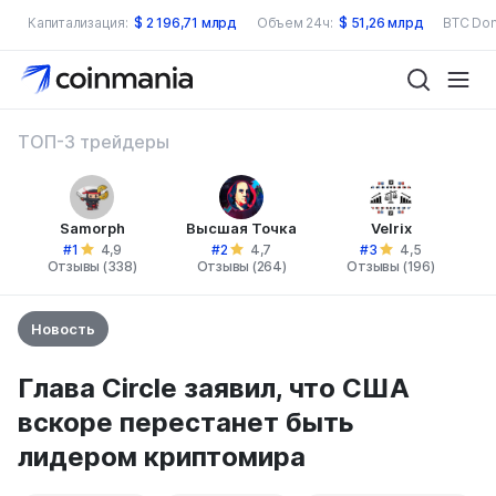
Капитализация:
$
2 196,71 млрд
Объем 24ч:
$
51,26 млрд
BTC Dom
ТОП-3 трейдеры
Samorph
Высшая Точка
Velrix
#1
#2
#3
4,9
4,7
4,5
Отзывы (338)
Отзывы (264)
Отзывы (196)
Новость
Глава Circle заявил, что США
вскоре перестанет быть
лидером криптомира