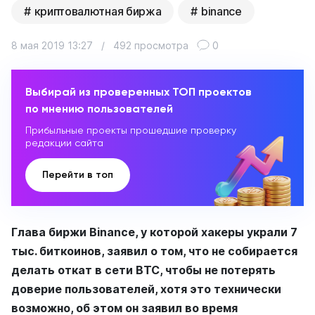
криптовалютная биржа
binance
8 мая 2019 13:27
/
492 просмотра
0
Выбирай из проверенных ТОП проектов
по мнению пользователей
Прибыльные проекты прошедшие проверку
редакции сайта
Перейти в топ
Глава биржи Binance, у которой хакеры украли 7
тыс. биткоинов, заявил о том, что не собирается
делать откат в сети BTC, чтобы не потерять
доверие пользователей, хотя это технически
возможно, об этом он заявил во время