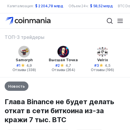
Капитализация:
$
2 204,78 млрд
Объем 24ч:
$
58,52 млрд
BTC Do
ТОП-3 трейдеры
Samorph
Высшая Точка
Velrix
#1
#2
#3
4,9
4,7
4,5
Отзывы (338)
Отзывы (264)
Отзывы (196)
Новость
Глава Binance не будет делать
откат в сети биткоина из-за
кражи 7 тыс. BTC