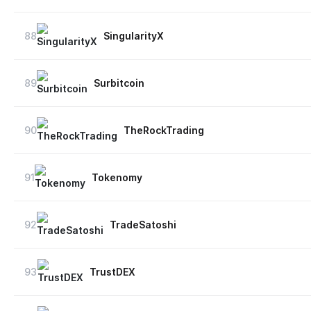
88
SingularityX
89
Surbitcoin
90
TheRockTrading
91
Tokenomy
92
TradeSatoshi
93
TrustDEX