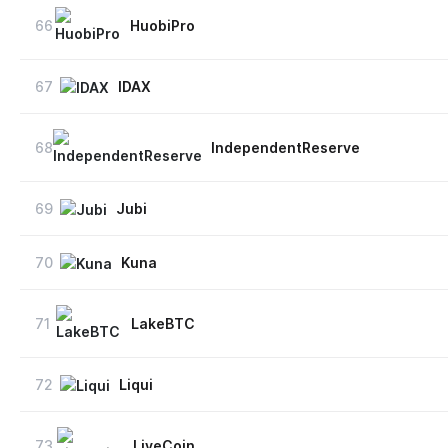
66
HuobiPro
67
IDAX
68
IndependentReserve
69
Jubi
70
Kuna
71
LakeBTC
72
Liqui
73
LiveCoin