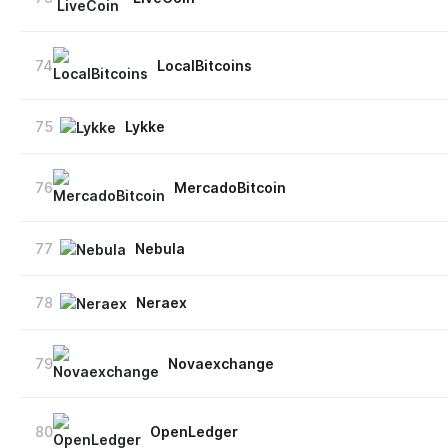
74
LocalBitcoins
75
Lykke
76
MercadoBitcoin
77
Nebula
78
Neraex
79
Novaexchange
80
OpenLedger