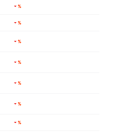
%
%
%
%
%
%
%