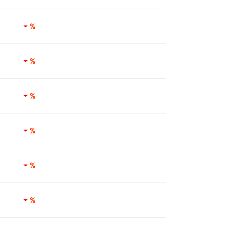
%
%
%
%
%
%