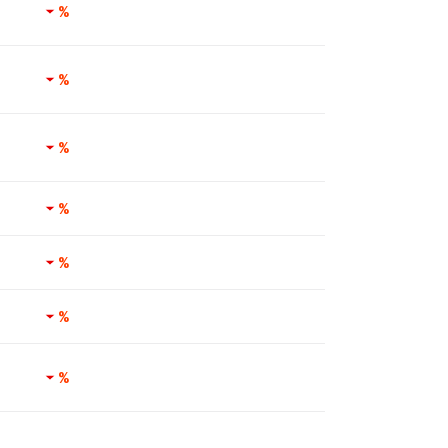
%
%
%
%
%
%
%