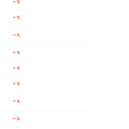
%
%
%
%
%
%
%
%