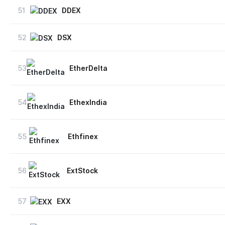
51
DDEX
52
DSX
53
EtherDelta
54
EthexIndia
55
Ethfinex
56
ExtStock
57
EXX