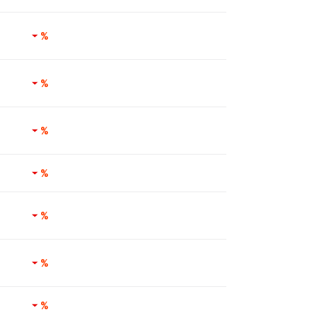
%
%
%
%
%
%
%