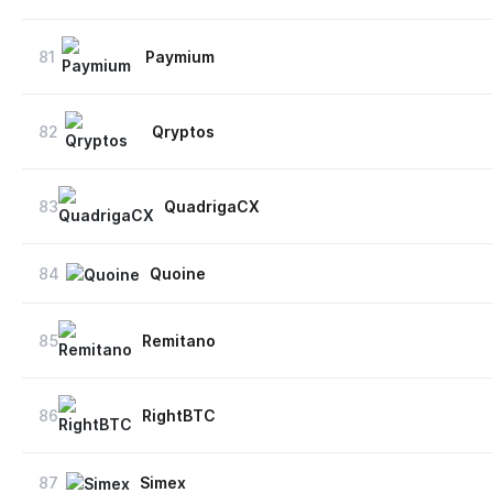
81
Paymium
82
Qryptos
83
QuadrigaCX
84
Quoine
85
Remitano
86
RightBTC
87
Simex