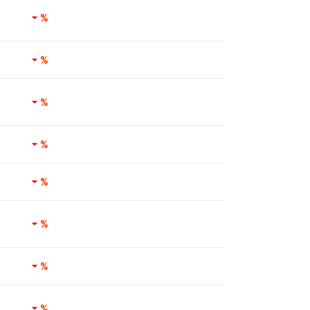
%
%
%
%
%
%
%
%