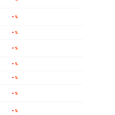
%
%
%
%
%
%
%