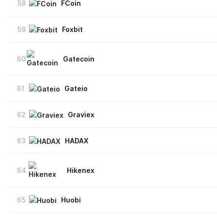
58
FCoin
59
Foxbit
60
Gatecoin
61
Gateio
62
Graviex
63
HADAX
64
Hikenex
65
Huobi