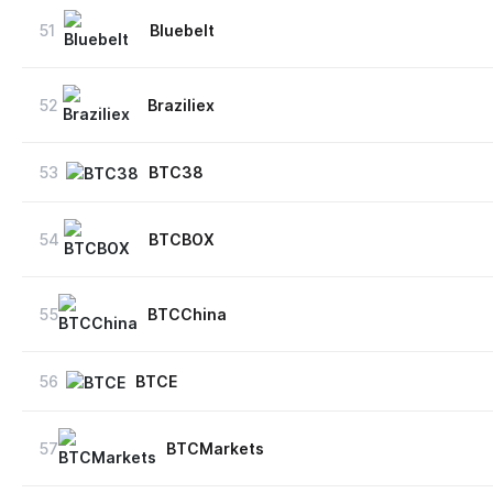
51
Bluebelt
52
Braziliex
53
BTC38
54
BTCBOX
55
BTCChina
56
BTCE
57
BTCMarkets