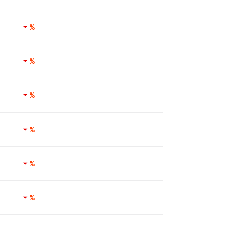
%
%
%
%
%
%