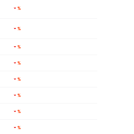
%
%
%
%
%
%
%
%