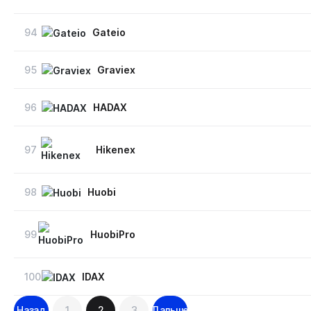
94
Gateio
95
Graviex
96
HADAX
97
Hikenex
98
Huobi
99
HuobiPro
100
IDAX
Навигация
Назад
1
2
3
Дальше