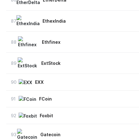
87
EthexIndia
88
Ethfinex
89
ExtStock
90
EXX
91
FCoin
92
Foxbit
93
Gatecoin