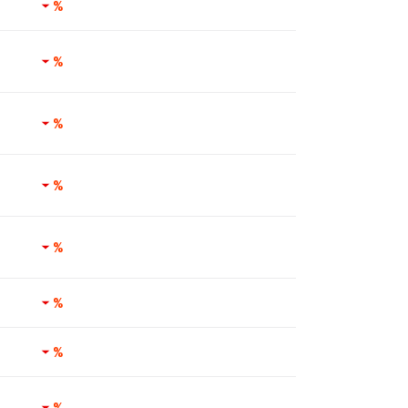
%
%
%
%
%
%
%
%