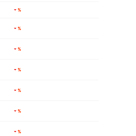
%
%
%
%
%
%
%