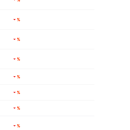
%
%
%
%
%
%
%