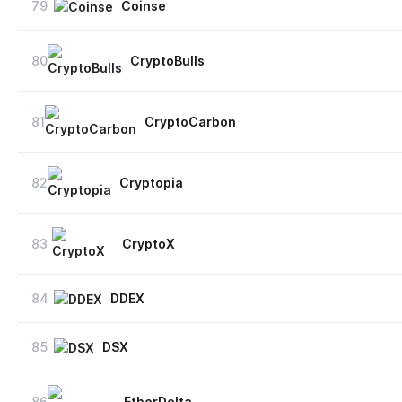
79
Coinse
80
CryptoBulls
81
CryptoCarbon
82
Cryptopia
83
CryptoX
84
DDEX
85
DSX
86
EtherDelta