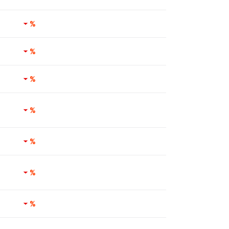
%
%
%
%
%
%
%