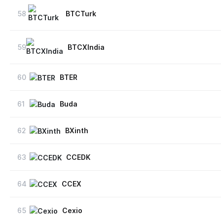
58
BTCTurk
59
BTCXIndia
60
BTER
61
Buda
62
BXinth
63
CCEDK
64
CCEX
65
Cexio