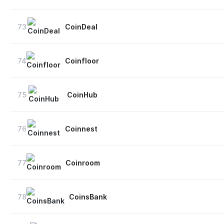
73
CoinDeal
74
Coinfloor
75
CoinHub
76
Coinnest
77
Coinroom
78
CoinsBank