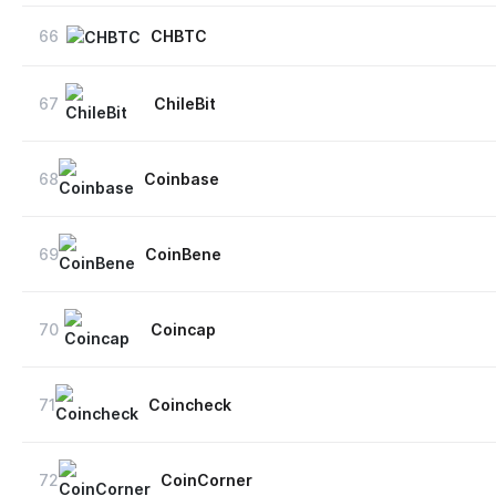
66
CHBTC
67
ChileBit
68
Coinbase
69
CoinBene
70
Coincap
71
Coincheck
72
CoinCorner