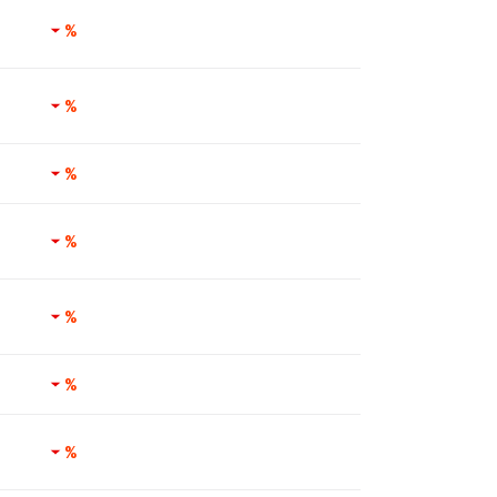
%
%
%
%
%
%
%