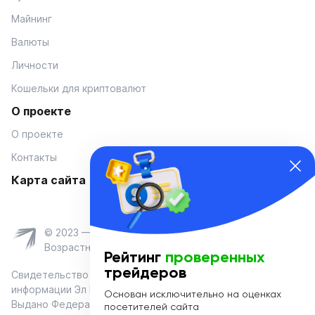
Майнинг
Валюты
Личности
Кошельки для криптовалют
О проекте
О проекте
Контакты
Карта сайта
© 2023 — Coinmania
Возрастное ограничение 16+
Рейтинг
проверенных
трейдеров
Свидетельство о регистрации средства массовой
информации Эл № ФС 77-74908 от «25» января 2019 г.
Основан исключительно на оценках
Выдано Федеральной службой по надзору в сфере связи,
посетителей сайта