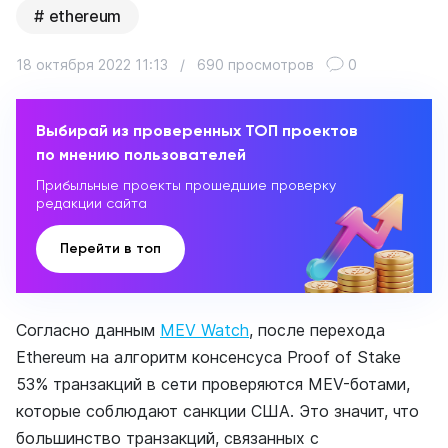
ethereum
18 октября 2022 11:13
/
690 просмотров
0
Выбирай из проверенных ТОП проектов
по мнению пользователей
Прибыльные проекты прошедшие проверку
редакции сайта
Перейти в топ
Согласно данным
MEV Watch
, после перехода
Ethereum на алгоритм консенсуса Proof of Stake
53% транзакций в сети проверяются MEV-ботами,
которые соблюдают санкции США. Это значит, что
большинство транзакций, связанных с