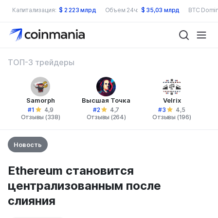
Капитализация:
$
2 223 млрд
Объем 24ч:
$
35,03 млрд
BTC Domin
ТОП-3 трейдеры
Samorph
Высшая Точка
Velrix
#1
#2
#3
4,9
4,7
4,5
Отзывы (338)
Отзывы (264)
Отзывы (196)
Новость
Ethereum становится
централизованным после
слияния