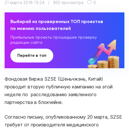
21 марта 2018 15:24
/
362 просмотра
0
Выбирай из проверенных ТОП проектов
по мнению пользователей
Прибыльные проекты прошедшие проверку
редакции сайта
Перейти в топ
Фондовая биржа SZSE (Шеньчжэнь, Китай)
проводит вторую публичную кампанию на этой
неделе по расследованию заявленного
партнерства в блокчейне.
Согласно письму, опубликованному 20 марта, SZSE
требует от производителя медицинского