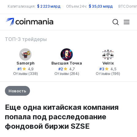
Капитализация:
$
2 223 млрд
Объем 24ч:
$
35,03 млрд
BTC Domin
ТОП-3 трейдеры
Samorph
Высшая Точка
Velrix
#1
#2
#3
4,9
4,7
4,5
Отзывы (338)
Отзывы (264)
Отзывы (196)
Новость
Еще одна китайская компания
попала под расследование
фондовой биржи SZSE