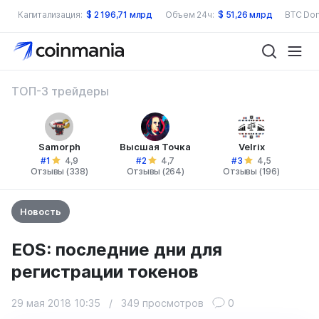
Капитализация:
$
2 196,71 млрд
Объем 24ч:
$
51,26 млрд
BTC Dom
ТОП-3 трейдеры
Samorph
Высшая Точка
Velrix
#1
#2
#3
4,9
4,7
4,5
Отзывы (338)
Отзывы (264)
Отзывы (196)
Новость
EOS: последние дни для
регистрации токенов
29 мая 2018 10:35
/
349 просмотров
0