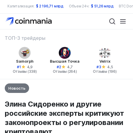
Капитализация:
$
2 196,71 млрд
Объем 24ч:
$
51,26 млрд
BTC Dom
ТОП-3 трейдеры
Samorph
Высшая Точка
Velrix
#1
#2
#3
4,9
4,7
4,5
Отзывы (338)
Отзывы (264)
Отзывы (196)
Новость
Элина Сидоренко и другие
российские эксперты критикуют
законопроекты о регулировании
криптовалют