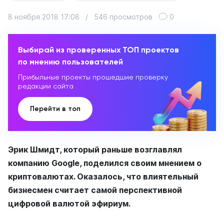
8 ноября 2018 17:08
/
546 просмотров
0
Выбирай из проверенных ТОП проектов
по мнению пользователей
Прибыльные проекты прошедшие проверку
редакции сайта
Перейти в топ
Эрик Шмидт, который раньше возглавлял
компанию Google, поделился своим мнением о
криптовалютах. Оказалось, что влиятельный
бизнесмен считает самой перспективной
цифровой валютой эфириум.