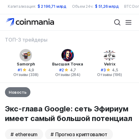
Капитализация:
$
2 196,71 млрд
Объем 24ч:
$
51,26 млрд
BTC Dom
ТОП-3 трейдеры
Samorph
Высшая Точка
Velrix
#1
#2
#3
4,9
4,7
4,5
Отзывы (338)
Отзывы (264)
Отзывы (196)
Новость
Экс-глава Google: сеть Эфириум
имеет самый большой потенциал
ethereum
Прогноз криптовалют