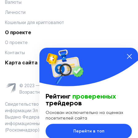
Валюты
Личности
Кошельки для криптовалют
О проекте
О проекте
Контакты
Карта сайта
© 2023 — Coinmania
Возрастное ограничение 16+
Рейтинг
проверенных
трейдеров
Свидетельство о регистрации средства массовой
информации Эл № ФС 77-74908 от «25» января 2019 г.
Основан исключительно на оценках
Выдано Федеральной службой по надзору в сфере связи,
посетителей сайта
информационных технологий и массовых коммуникаций
(Роскомнадзор)
Перейти в топ