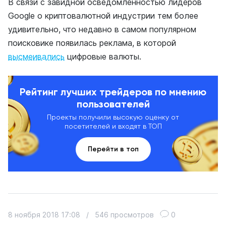
В связи с завидной осведомленностью лидеров
Google о криптовалютной индустрии тем более
удивительно, что недавно в самом популярном
поисковике появилась реклама, в которой
высмеивались
цифровые валюты.
Рейтинг лучших трейдеров по мнению
пользователей
Проекты получили высокую оценку от
посетителей и входят в ТОП
Перейти в топ
8 ноября 2018 17:08
/
546 просмотров
0