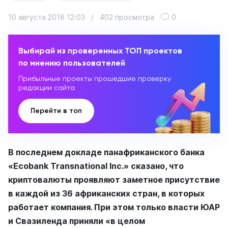
10 августа 2018 12:03
/
402 просмотра
0
Выбирай из проверенных ТОП проектов
по мнению пользователей
Прибыльные проекты прошедшие проверку
редакции сайта
Перейти в топ
В последнем докладе панафриканского банка
«Ecobank Transnational Inc.» сказано, что
криптовалюты проявляют заметное присутствие
в каждой из 36 африканских стран, в которых
работает компания. При этом только власти ЮАР
и Свазиленда приняли «в целом