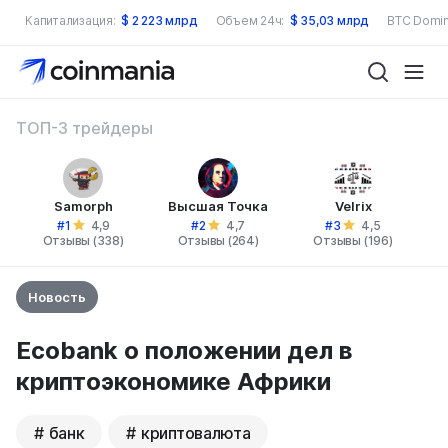
Капитализация:
$
2 223 млрд
Объем 24ч:
$
35,03 млрд
BTC Domin
ТОП-3 трейдеры
Samorph
Высшая Точка
Velrix
#1
#2
#3
4,9
4,7
4,5
Отзывы (338)
Отзывы (264)
Отзывы (196)
Новость
Ecobank о положении дел в
криптоэкономике Африки
банк
криптовалюта