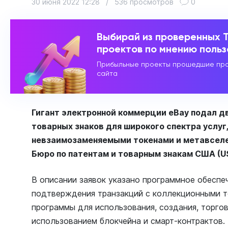
30 июня 2022 12:28
/
536 просмотров
0
Выбирай из проверенных 
проектов по мнению поль
Прибыльные проекты прошедшие про
сайта
Гигант электронной коммерции eBay подал д
товарных знаков для широкого спектра услуг,
невзаимозаменяемыми токенами и метавселе
Бюро по патентам и товарным знакам США (U
В описании заявок указано программное обеспе
подтверждения транзакций с коллекционными т
программы для использования, создания, торгов
использованием блокчейна и смарт-контрактов.