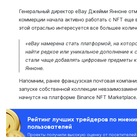
Генеральный директор eBay Джейми Янноне отм
коммерции начала активно работать с NFT еще 
этой отраслью интересуется все большее колич
«eBay намерена стать платформой, на котор
найти редкое или уникальное дополнение к 
стали чаще добавлять цифровые предметы к
Янноне.
Напомним, ранее французская почтовая компани
запуске собственной коллекции невзаимозамен
начнутся на платформе Binance NFT Marketplace
Рейтинг лучших трейдеров по мнен
пользователей
Проекты получили высокую оценку от посетителей