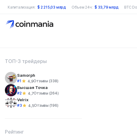
Капитализация:
$
2 215,03 млрд
Объем 24ч:
$
33,79 млрд
BTC Do
оиск по сайту
ТОП-3 трейдеры
Samorph
#1
Отзывы (338)
4,9
Высшая Точка
#2
Отзывы (264)
4,7
Velrix
#3
Отзывы (196)
4,5
Рейтинг