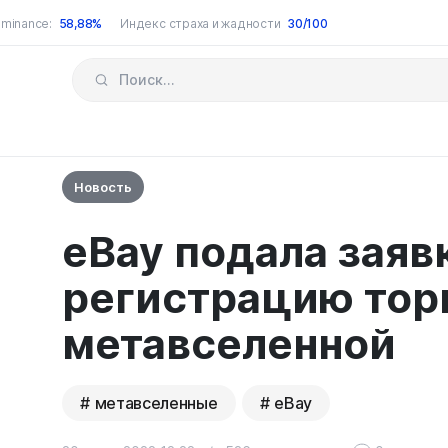
minance:
58,88%
Индекс страха и жадности
30/100
Новость
eBay подала заяв
регистрацию торг
метавселенной
метавселенные
eBay