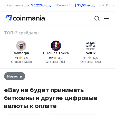
Капитализация:
$
2 223 млрд
Объем 24ч:
$
35,03 млрд
BTC Domin
ТОП-3 трейдеры
Samorph
Высшая Точка
Velrix
#1
#2
#3
4,9
4,7
4,5
Отзывы (338)
Отзывы (264)
Отзывы (196)
Новость
eBay не будет принимать
биткоины и другие цифровые
валюты к оплате