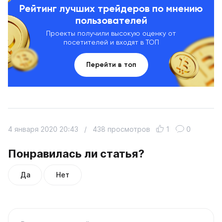
Рейтинг лучших трейдеров по мнению
пользователей
Проекты получили высокую оценку от
посетителей и входят в ТОП
Перейти в топ
4 января 2020 20:43
/
438 просмотров
1
0
Понравилась ли статья?
Да
Нет