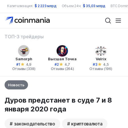
Капитализация:
$
2 223 млрд
Объем 24ч:
$
35,03 млрд
BTC Domin
ТОП-3 трейдеры
Samorph
Высшая Точка
Velrix
#1
#2
#3
4,9
4,7
4,5
Отзывы (338)
Отзывы (264)
Отзывы (196)
Новость
Дуров предстанет в суде 7 и 8
января 2020 года
законодательство
криптовалюта