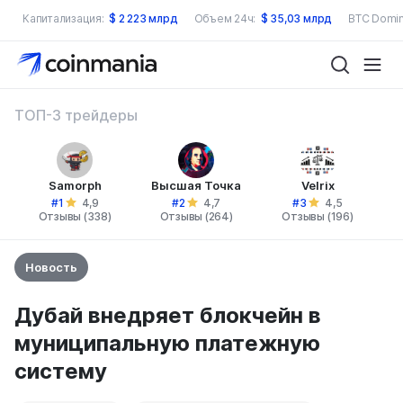
Капитализация:
$
2 223 млрд
Объем 24ч:
$
35,03 млрд
BTC Domin
ТОП-3 трейдеры
Samorph
Высшая Точка
Velrix
#1
#2
#3
4,9
4,7
4,5
Отзывы (338)
Отзывы (264)
Отзывы (196)
Новость
Дубай внедряет блокчейн в
муниципальную платежную
систему