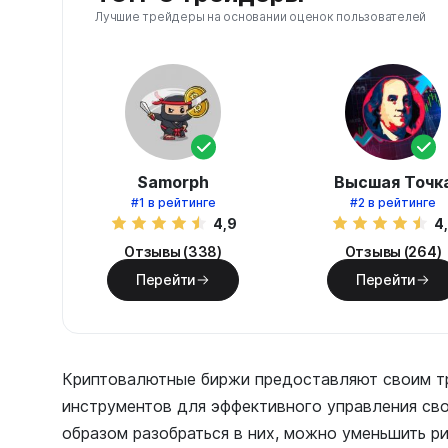
Лучшие трейдеры на основании оценок пользователей
Samorph
Высшая Точк
#1
в рейтинге
#2
в рейтинге
4,9
4
Отзывы (338)
Отзывы (264)
Перейти
Перейти
Криптовалютные биржи предоставляют своим 
инструментов для эффективного управления св
образом разобраться в них, можно уменьшить ри