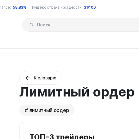
nance:
58,83%
Индекс страха и жадности
31/100
К словарю
Лимитный ордер
лимитный ордер
ТОП-3 трейдеры