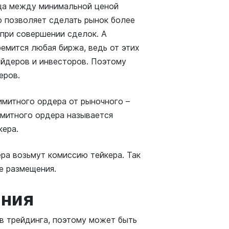
ца между минимальной ценой
о позволяет сделать рынок более
при совершении сделок. А
ремится любая биржа, ведь от этих
ейдеров и инвесторов. Поэтому
еров.
имитного ордера от рыночного –
имитного ордера называется
кера.
ера возьмут комиссию тейкера. Так
е размещения.
ания
в трейдинга, поэтому может быть