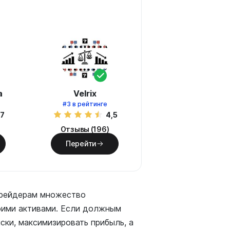
а
Velrix
#3
в рейтинге
,7
4,5
Отзывы (196)
Перейти
трейдерам множество
оими активами. Если должным
ски, максимизировать прибыль, а