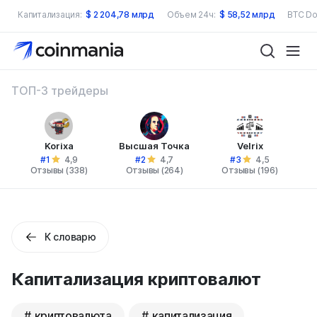
Капитализация:
$
2 204,78 млрд
Объем 24ч:
$
58,52 млрд
BTC Do
ТОП-3 трейдеры
Korixa
Высшая Точка
Velrix
#1
#2
#3
4,9
4,7
4,5
Отзывы (338)
Отзывы (264)
Отзывы (196)
К словарю
Капитализация криптовалют
криптовалюта
капитализация