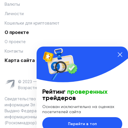
Валюты
Личности
Кошельки для криптовалют
О проекте
О проекте
Контакты
Карта сайта
© 2023 — Coinmania
Возрастное ограничение 16+
Рейтинг
проверенных
трейдеров
Свидетельство о регистрации средства массовой
информации Эл № ФС 77-74908 от «25» января 2019 г.
Основан исключительно на оценках
Выдано Федеральной службой по надзору в сфере связи,
посетителей сайта
информационных технологий и массовых коммуникаций
(Роскомнадзор)
Перейти в топ