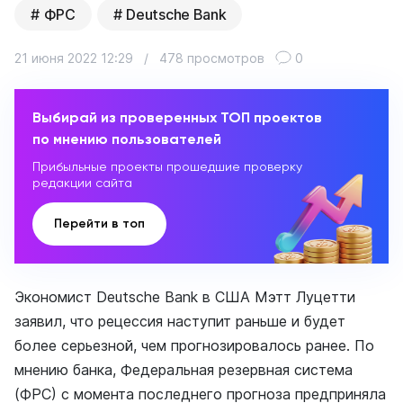
ФРС
Deutsche Bank
21 июня 2022 12:29
/
478 просмотров
0
Выбирай из проверенных ТОП проектов
по мнению пользователей
Прибыльные проекты прошедшие проверку
редакции сайта
Перейти в топ
Экономист Deutsche Bank в США Мэтт Луцетти
заявил, что рецессия наступит раньше и будет
более серьезной, чем прогнозировалось ранее. По
мнению банка, Федеральная резервная система
(ФРС) с момента последнего прогноза предприняла