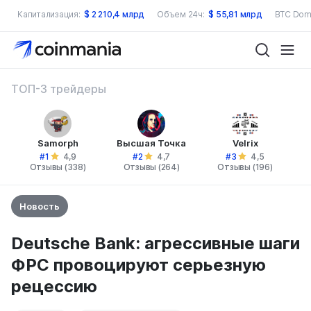
Капитализация:
$
2 210,4 млрд
Объем 24ч:
$
55,81 млрд
BTC Dom
ТОП-3 трейдеры
Samorph
Высшая Точка
Velrix
#1
#2
#3
4,9
4,7
4,5
Отзывы (338)
Отзывы (264)
Отзывы (196)
Новость
Deutsche Bank: агрессивные шаги
ФРС провоцируют серьезную
рецессию