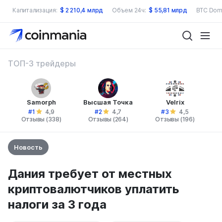
Капитализация:
$
2 210,4 млрд
Объем 24ч:
$
55,81 млрд
BTC Dom
ТОП-3 трейдеры
Samorph
Высшая Точка
Velrix
#1
#2
#3
4,9
4,7
4,5
Отзывы (338)
Отзывы (264)
Отзывы (196)
Новость
Дания требует от местных
криптовалютчиков уплатить
налоги за 3 года