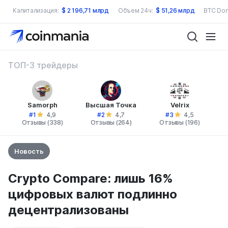
Капитализация:
$
2 196,71 млрд
Объем 24ч:
$
51,26 млрд
BTC Dom
ТОП-3 трейдеры
Samorph
Высшая Точка
Velrix
#1
#2
#3
4,9
4,7
4,5
Отзывы (338)
Отзывы (264)
Отзывы (196)
Новость
Crypto Compare: лишь 16%
цифровых валют подлинно
децентрализованы