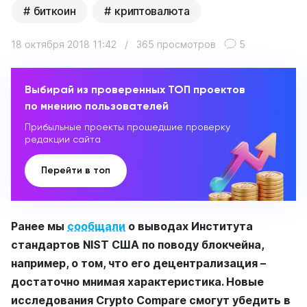
биткоин
криптовалюта
18 октября 2018 11:42
/
365 просмотров
5
Выбирай из проверенных ТОП проектов
по мнению пользователей
Прибыльные проекты прошедшие проверку
редакции сайта
Перейти в топ
Ранее мы
сообщали
о выводах Института
стандартов NIST США по поводу блокчейна,
например, о том, что его децентрализация –
достаточно мнимая характеристика. Новые
исследования Crypto Compare смогут убедить в