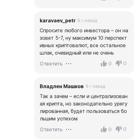
karavaev_petr
8 г назад
Спросите любого инвестора – он на
зовет 5-7, ну максимум 10 перспект
ивных криптовалют, все остальное
шлак, очевидный или не очень
0
0
Ответить
Владлен Машков
8 г назад
Так а зачем – если и централизован
ая крипта, но законодательно урегу
лированная, будет пользоваться бо
льшим успехом
0
0
Ответить