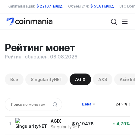
Капитализация:
$
2 210,4 млрд
Объем 24ч:
$
55,81 млрд
BTC Dom
Рейтинг монет
Рейтинг обновлен: 08.08.2026
Все
SingularityNET
AGIX
AXS
Axie In
Цена
24 ч.%
AGIX
1
$
0,19478
4,79
%
SingularityNET