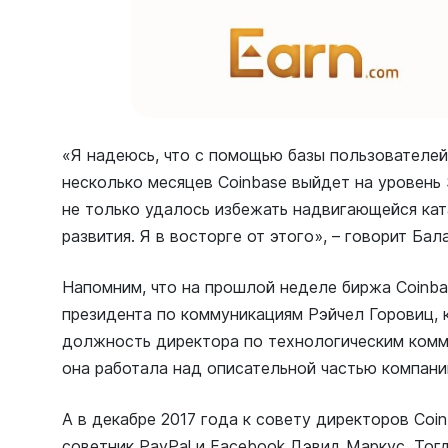
«Я надеюсь, что с помощью базы пользователей
несколько месяцев Coinbase выйдет на уровень 
не только удалось избежать надвигающейся кат
развития. Я в восторге от этого», – говорит Бал
Напомним, что на прошлой неделе биржа Coinba
президента по коммуникациям Рэйчел Горовиц, 
должность директора по технологическим комму
она работала над описательной частью компани
А в декабре 2017 года к совету директоров Co
советник PayPal и Facebook Дэвид Маркус. Тог