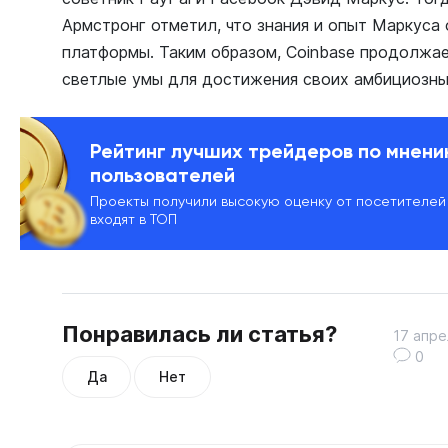
Армстронг отметил, что знания и опыт Маркуса
платформы. Таким образом, Coinbase продолжае
светлые умы для достижения своих амбициозны
Рейтинг лучших трейдеров по мнен
пользователей
Проекты получили высокую оценку от посетителей
входят в ТОП
Понравилась ли статья?
17 апре
0
Да
Нет