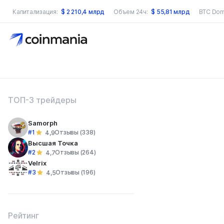
Капитализация:
$
2 210,4 млрд
Объем 24ч:
$
55,81 млрд
BTC Dom
оиск по сайту
ТОП-3 трейдеры
Samorph
#1
Отзывы (338)
4,9
Высшая Точка
#2
Отзывы (264)
4,7
Velrix
#3
Отзывы (196)
4,5
Рейтинг