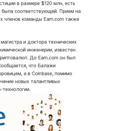
тиции в размере $120 млн, есть
и была соответствующей. Прием на
ех членов команды Earn.com также
магистра и доктора технических
 химической инженерии, известен
криптовалют. До Earn.com он был
 Сообщается, что Балажи
ровицем, а в Coinbase, помимо
ечение новых талантливых
n-технологии.