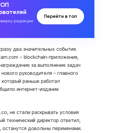
ТОП
зователей
Перейти в топ
верку редакции
разу два значительных события.
arn.com – blockchain-приложения,
награждение за выполнение задач
 нового руководителя – главного
 который раньше работал
общило интернет-издание
1.co, не стали раскрывать условия
ый технический директор ответил,
, останутся довольны переменами.