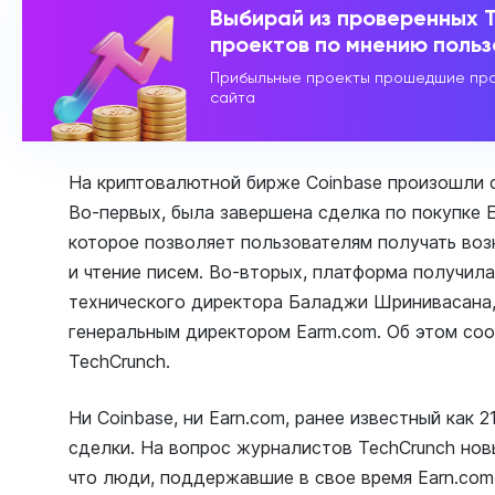
Выбирай из проверенных 
проектов по мнению поль
Прибыльные проекты прошедшие про
сайта
На криптовалютной бирже Coinbase произошли с
Во-первых, была завершена сделка по покупке E
которое позволяет пользователям получать воз
и чтение писем. Во-вторых, платформа получила
технического директора Баладжи Шринивасана,
генеральным директором Earm.com. Об этом со
TechCrunch.
Ни Coinbase, ни Earn.com, ранее известный как 2
сделки. На вопрос журналистов TechCrunch нов
что люди, поддержавшие в свое время Earn.com