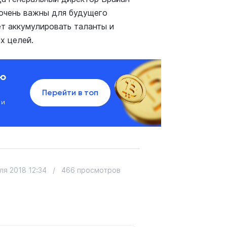
 очень важны для будущего
т аккумулировать таланты и
х целей.
ию
Перейти в топ
 и
ля 2018 12:34
/
466 просмотров