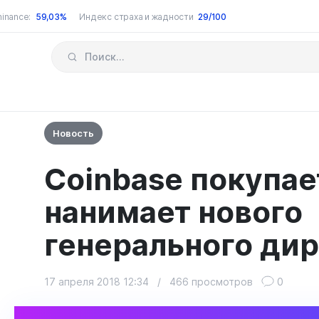
inance:
59,03%
Индекс страха и жадности
29/100
Новость
Coinbase покупае
нанимает нового
генерального ди
17 апреля 2018 12:34
/
466 просмотров
0