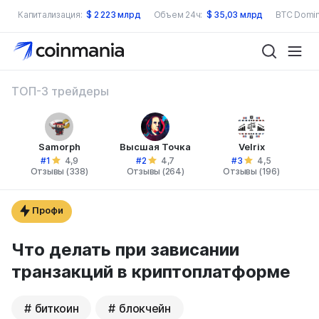
Капитализация:
$
2 223 млрд
Объем 24ч:
$
35,03 млрд
BTC Domin
ТОП-3 трейдеры
Samorph
Высшая Точка
Velrix
#1
#2
#3
4,9
4,7
4,5
Отзывы (338)
Отзывы (264)
Отзывы (196)
Профи
Что делать при зависании
транзакций в криптоплатформе
биткоин
блокчейн