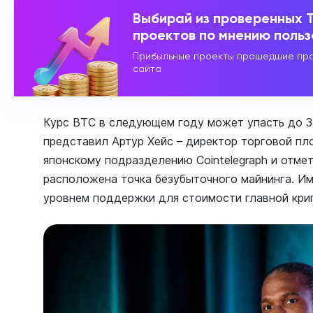
Выбирай из проверенных 
проектов по мнению поль
Прибыльные проекты прошедшие про
сайта
Курс BTC в следующем году может упасть до 3
представил Артур Хейс – директор торговой пл
японскому подразделению Cointelegraph и отмет
расположена точка безубыточного майнинга. И
уровнем поддержки для стоимости главной кр