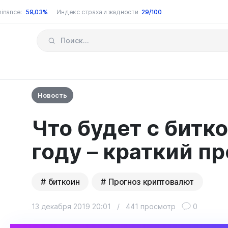
inance:
59,03%
Индекс страха и жадности
29/100
Новость
Что будет с битк
году – краткий п
биткоин
Прогноз криптовалют
13 декабря 2019 20:01
/
441 просмотр
0