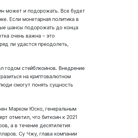
оин может и подорожать. Все будет
ке. Если монетарная политика в
ные шансы подорожать до конца
тка очень важна – это
вряд ли удастся преодолеть,
ал годом стейблкоинов. Внедрение
тразиться на криптовалютном
 люди смогут понять сущность
учен Марком Юско, генеральным
ерт отметил, что биткоин к 2021
ов, а в течение десятилетия
лларов. Су Чжу, глава компании