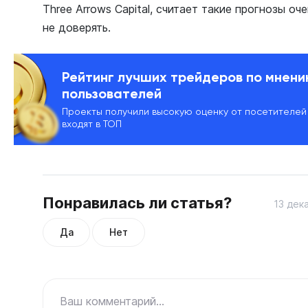
Three Arrows Capital, считает такие прогнозы о
не доверять.
Рейтинг лучших трейдеров по мнен
пользователей
Проекты получили высокую оценку от посетителей
входят в ТОП
Понравилась ли статья?
13 дек
Да
Нет
Ваш комментарий...