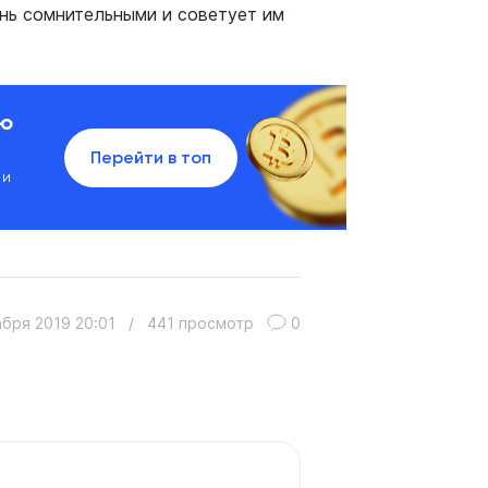
чень сомнительными и советует им
ию
Перейти в топ
 и
абря 2019 20:01
/
441 просмотр
0