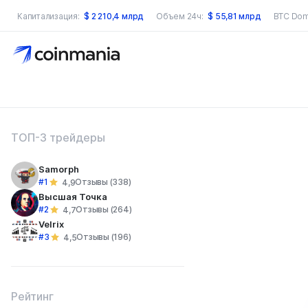
Капитализация:
$
2 210,4 млрд
Объем 24ч:
$
55,81 млрд
BTC Dom
оиск по сайту
ТОП-3 трейдеры
Samorph
#1
Отзывы (338)
4,9
Высшая Точка
#2
Отзывы (264)
4,7
Velrix
#3
Отзывы (196)
4,5
Рейтинг