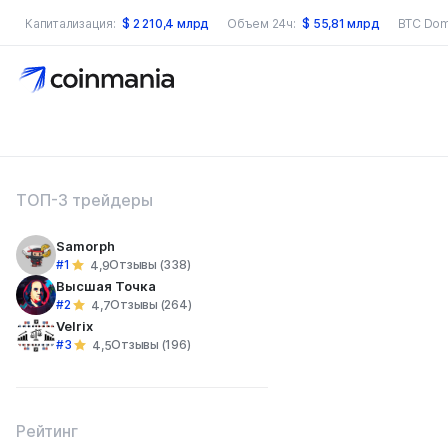
Капитализация:
$
2 210,4 млрд
Объем 24ч:
$
55,81 млрд
BTC Dom
оиск по сайту
ТОП-3 трейдеры
Samorph
#1
Отзывы (338)
4,9
Высшая Точка
#2
Отзывы (264)
4,7
Velrix
#3
Отзывы (196)
4,5
Рейтинг