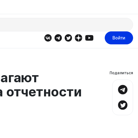
Войти
лагают
Поделиться
а отчетности
в