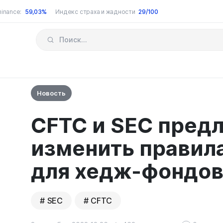
inance:
59,03%
Индекс страха и жадности
29/100
Новость
CFTC и SEC пред
изменить правил
для хедж-фондо
SEC
CFTC