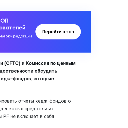
ТОП
зователей
Перейти в топ
верку редакции
и (CFTC) и Комиссия по ценным
щественности обсудить
 хедж-фондов, которые
ировать отчеты хедж-фондов о
«денежных средств и их
ы PF не включает в себя