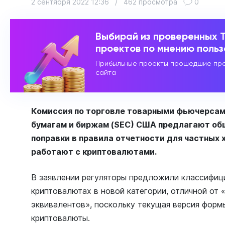
2 сентября 2022 12:36
/
462 просмотра
0
Выбирай из проверенных 
проектов по мнению поль
Прибыльные проекты прошедшие про
сайта
Комиссия по торговле товарными фьючерсам
бумагам и биржам (SEC) США предлагают об
поправки в правила отчетности для частных
работают с криптовалютами.
В заявлении регуляторы предложили классифиц
криптовалютах в новой категории, отличной от 
эквивалентов», поскольку текущая версия форм
криптовалюты.