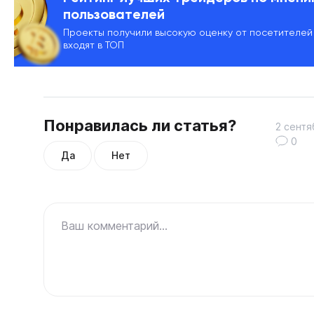
пользователей
Проекты получили высокую оценку от посетителей
входят в ТОП
Понравилась ли статья?
2 сентя
0
Да
Нет
Ваш комментарий...