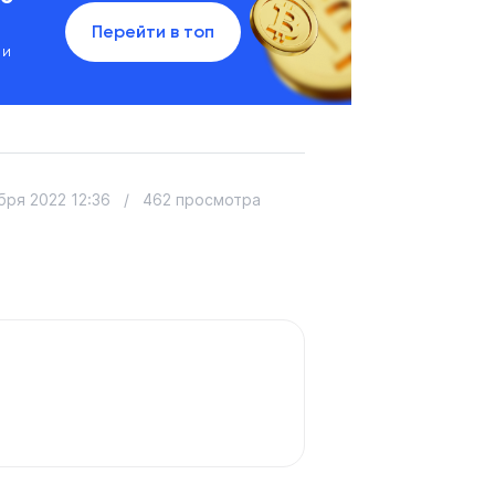
Перейти в топ
 и
бря 2022 12:36
/
462 просмотра