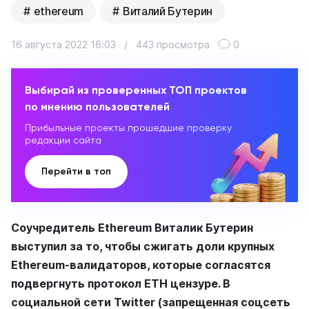
ethereum
Виталий Бутерин
16 августа 2022 16:03
/
443 просмотра
0
Выбирай из проверенных ТОП проектов
по мнению пользователей
Прибыльные проекты прошедшие проверку
редакции сайта
Перейти в топ
Соучредитель Ethereum Виталик Бутерин
выступил за то, чтобы сжигать доли крупных
Ethereum-валидаторов, которые согласятся
подвергнуть протокол ETH цензуре. В
социальной сети Twitter (запрещенная соцсеть