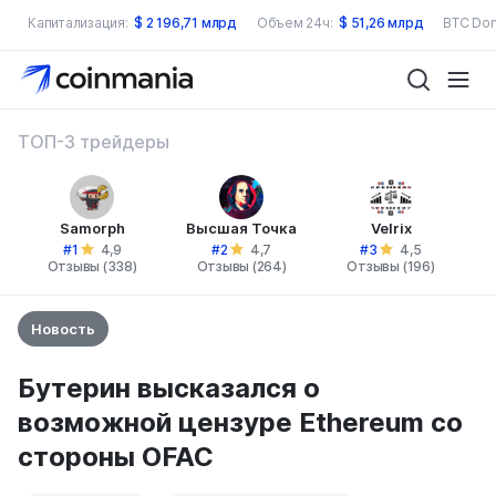
Капитализация:
$
2 196,71 млрд
Объем 24ч:
$
51,26 млрд
BTC Dom
ТОП-3 трейдеры
Samorph
Высшая Точка
Velrix
#1
#2
#3
4,9
4,7
4,5
Отзывы (338)
Отзывы (264)
Отзывы (196)
Новость
Бутерин высказался о
возможной цензуре Ethereum со
стороны OFAC