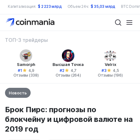
Капитализация:
$
2 223 млрд
Объем 24ч:
$
35,03 млрд
BTC Domin
ТОП-3 трейдеры
Samorph
Высшая Точка
Velrix
#1
#2
#3
4,9
4,7
4,5
Отзывы (338)
Отзывы (264)
Отзывы (196)
Новость
Брок Пирс: прогнозы по
блокчейну и цифровой валюте на
2019 год