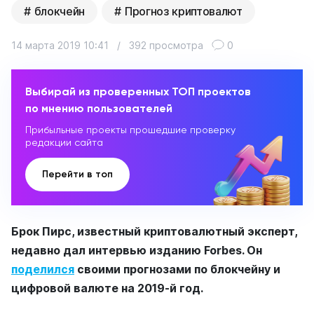
блокчейн
Прогноз криптовалют
14 марта 2019 10:41
/
392 просмотра
0
Выбирай из проверенных ТОП проектов
по мнению пользователей
Прибыльные проекты прошедшие проверку
редакции сайта
Перейти в топ
Брок Пирс, известный криптовалютный эксперт,
недавно дал интервью изданию Forbes. Он
поделился
своими прогнозами по блокчейну и
цифровой валюте на 2019-й год.