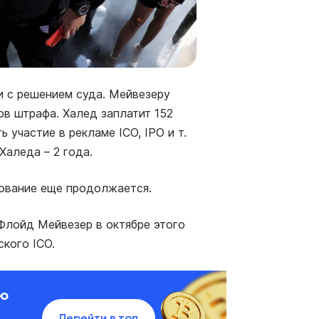
и с решением суда. Мейвезеру
ов штрафа. Халед заплатит 152
 участие в рекламе ICO, IPO и т.
Халеда – 2 года.
дование еще продолжается.
 Флойд Мейвезер в октябре этого
кого ICO.
ию
Перейти в топ