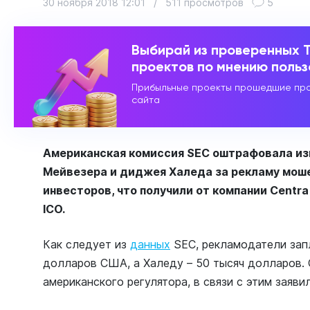
30 ноября 2018 12:01
/
511 просмотров
5
Выбирай из проверенных 
проектов по мнению поль
Прибыльные проекты прошедшие про
сайта
Американская комиссия SEC оштрафовала из
Мейвезера и диджея Халеда за рекламу моше
инвесторов, что получили от компании Centr
ICO.
Как следует из
данных
SEC, рекламодатели зап
долларов США, а Халеду – 50 тысяч долларов. 
американского регулятора, в связи с этим заявил