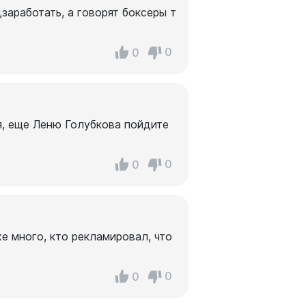
заработать, а говорят боксеры т
0
0
я, еще Леню Голубкова пойдите
0
0
 много, кто рекламировал, что
0
0