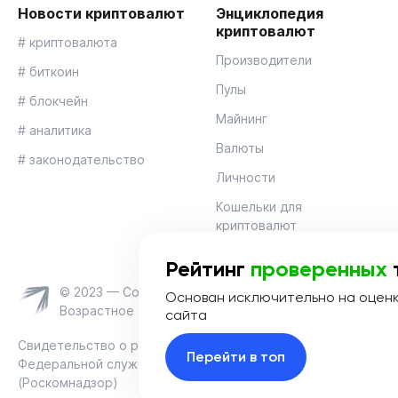
Новости криптовалют
Энциклопедия
криптовалют
# криптовалюта
Производители
# биткоин
Пулы
# блокчейн
Майнинг
# аналитика
Валюты
# законодательство
Личности
Кошельки для
криптовалют
Рейтинг
проверенных
© 2023 — Coinmania
Основан исключительно на оцен
Возрастное ограничение 16+
сайта
Свидетельство о регистрации средства массовой информац
Перейти в топ
Федеральной службой по надзору в сфере связи, информац
(Роскомнадзор)