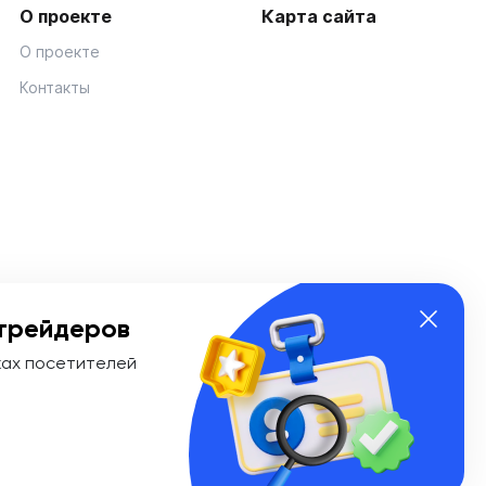
О проекте
Карта сайта
О проекте
Контакты
трейдеров
ках посетителей
ии Эл № ФС 77-74908 от «25» января 2019 г. Выдано
ионных технологий и массовых коммуникаций