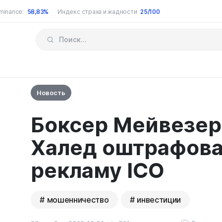
minance:
58,83%
Индекс страха и жадности
25/100
Новость
Боксер Мейвезер
Халед оштрафова
рекламу ICO
мошенничество
инвестиции