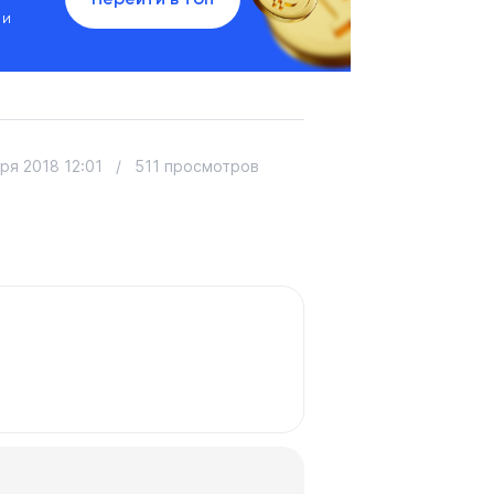
 и
ря 2018 12:01
/
511 просмотров