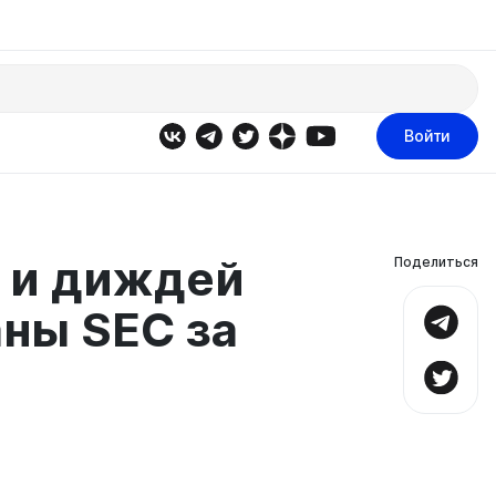
Войти
 и диждей
Поделиться
ны SEC за