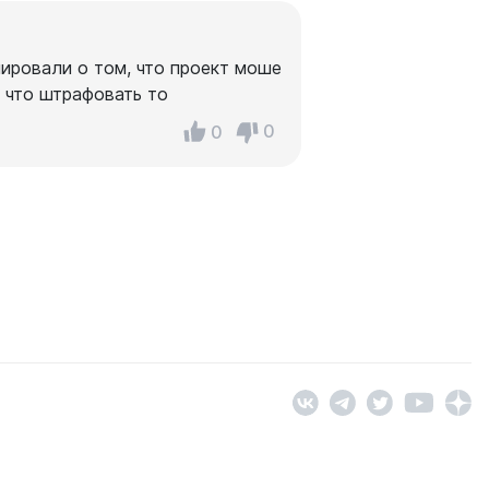
мировали о том, что проект моше
 что штрафовать то
0
0