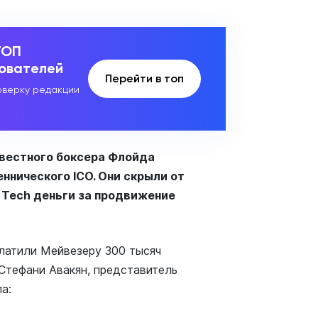
ТОП
зователей
Перейти в топ
верку редакции
вестного боксера Флойда
ннического ICO. Они скрыли от
a Tech деньги за продвижение
латили Мейвезеру 300 тысяч
Стефани Авакян, представитель
а: