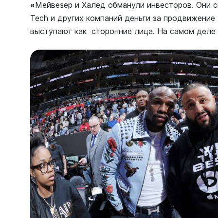
«
Мейвезер и Халед обманули инвесторов. Они ск
Tech и других компаний деньги за продвижение 
выступают как сторонние лица. На самом деле 