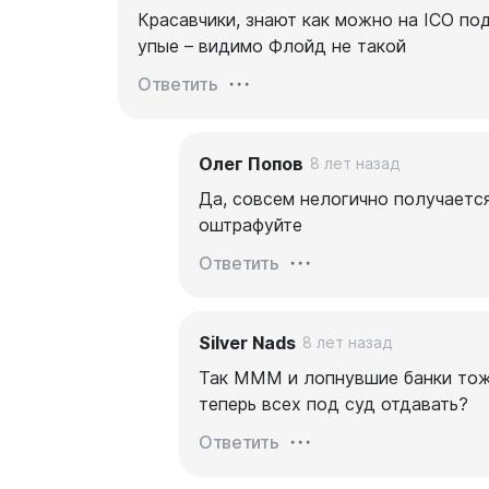
Красавчики, знают как можно на ICO под
упые – видимо Флойд не такой
Ответить
Олег Попов
8 лет назад
Да, совсем нелогично получаетс
оштрафуйте
Ответить
Silver Nads
8 лет назад
Так МММ и лопнувшие банки тоже
теперь всех под суд отдавать?
Ответить