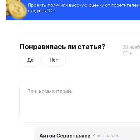
Проекты получили высокую оценку от посетителей
входят в ТОП
Понравилась ли статья?
30 нояб
5
Да
Нет
Ваш комментарий...
Антон Севастьянов
8 лет назад