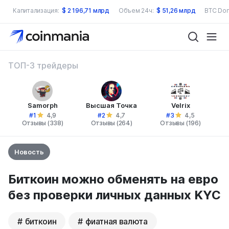
Капитализация:
$
2 196,71 млрд
Объем 24ч:
$
51,26 млрд
BTC Dom
ТОП-3 трейдеры
Samorph
Высшая Точка
Velrix
#1
#2
#3
4,9
4,7
4,5
Отзывы (338)
Отзывы (264)
Отзывы (196)
Новость
Биткоин можно обменять на евро
без проверки личных данных KYC
биткоин
фиатная валюта