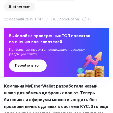
ethereum
22 февраля 2019 11:47
/
1103 просмотра
13
Выбирай из проверенных ТОП проектов
по мнению пользователей
Прибыльные проекты прошедшие проверку
редакции сайта
Перейти в топ
Компания MyEtherWallet разработала новый
шлюз для обмена цифровых валют. Теперь
биткоины и эфириумы можно выводить без
проверки личных данных в системе KYC. Это еще