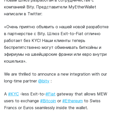
Новый шлюз разработан в сотрудничестве с
компанией Bity. Представители MyEtherWallet
написали в Twitter:
«Очень приятно объявить о нашей новой разработке
в партнерстве с Bity. Шлюз Exit-to-Fiat отлично
работает без KYC! Наши клиенты теперь
беспрепятственно могут обменивать биткойны и
эфириумы на швейцарские франки или евро внутри
кошелька».
We are thrilled to announce a new integration with our
long-time partner
@bity
:
A
#KYC
-less Exit-to-
#Fiat
gateway that allows MEW
users to exchange
#Bitcoin
or
#Ethereum
to Swiss
Francs or Euros seamlessly inside the wallet.