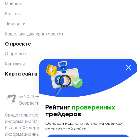
Майнинг
Валюты
Личности
Кошельки для криптовалют
О проекте
О проекте
Контакты
Карта сайта
© 2023 — Coinmania
Возрастное ограничение 16+
Рейтинг
проверенных
трейдеров
Свидетельство о регистрации средства массовой
информации Эл № ФС 77-74908 от «25» января 2019 г.
Основан исключительно на оценках
Выдано Федеральной службой по надзору в сфере связи,
посетителей сайта
информационных технологий и массовых коммуникаций