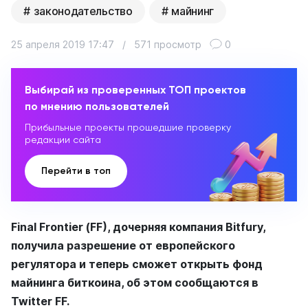
законодательство
майнинг
25 апреля 2019 17:47
/
571 просмотр
0
Выбирай из проверенных ТОП проектов
по мнению пользователей
Прибыльные проекты прошедшие проверку
редакции сайта
Перейти в топ
Final Frontier (FF), дочерняя компания Bitfury,
получила разрешение от европейского
регулятора и теперь сможет открыть фонд
майнинга биткоина, об этом сообщаются в
Twitter FF.