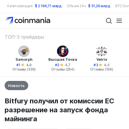
Капитализация:
$
2 196,71 млрд
Объем 24ч:
$
51,26 млрд
BTC Dom
ТОП-3 трейдеры
Samorph
Высшая Точка
Velrix
#1
#2
#3
4,9
4,7
4,5
Отзывы (338)
Отзывы (264)
Отзывы (196)
Новость
Bitfury получил от комиссии ЕС
разрешение на запуск фонда
майнинга