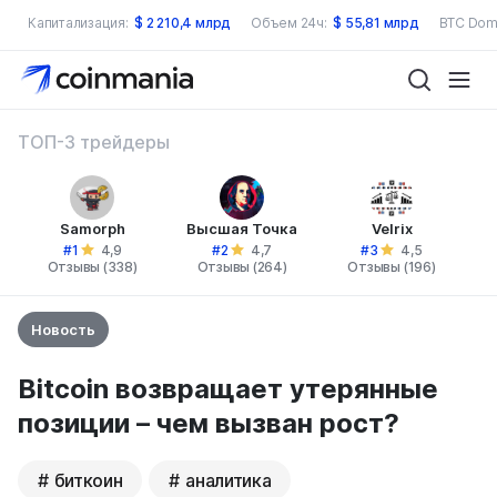
Капитализация:
$
2 210,4 млрд
Объем 24ч:
$
55,81 млрд
BTC Dom
ТОП-3 трейдеры
Samorph
Высшая Точка
Velrix
#1
#2
#3
4,9
4,7
4,5
Отзывы (338)
Отзывы (264)
Отзывы (196)
Новость
Bitcoin возвращает утерянные
позиции – чем вызван рост?
биткоин
аналитика