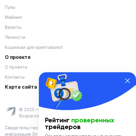
Пулы
Майнинг
Валюты
Личности
Кошельки для криптовалют
О проекте
О проекте
Контакты
Карта сайта
© 2023 — Coinmania
Возрастное ограничение 16+
Рейтинг
проверенных
трейдеров
Свидетельство о регистрации средства массовой
информации Эл № ФС 77-74908 от «25» января 2019 г.