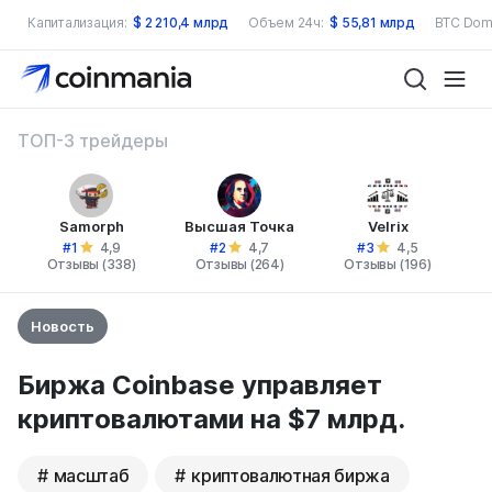
Капитализация:
$
2 210,4 млрд
Объем 24ч:
$
55,81 млрд
BTC Dom
ТОП-3 трейдеры
Samorph
Высшая Точка
Velrix
#1
#2
#3
4,9
4,7
4,5
Отзывы (338)
Отзывы (264)
Отзывы (196)
Новость
Биржа Coinbase управляет
криптовалютами на $7 млрд.
масштаб
криптовалютная биржа