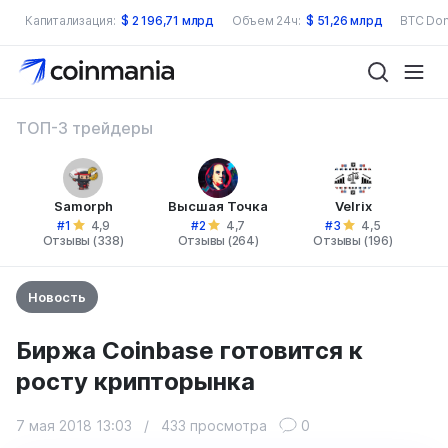
Капитализация:
$
2 196,71 млрд
Объем 24ч:
$
51,26 млрд
BTC Dom
ТОП-3 трейдеры
Samorph
Высшая Точка
Velrix
#1
#2
#3
4,9
4,7
4,5
Отзывы (338)
Отзывы (264)
Отзывы (196)
Новость
Биржа Coinbase готовится к
росту крипторынка
7 мая 2018 13:03
/
433 просмотра
0