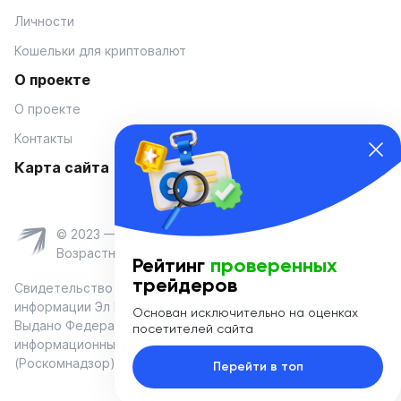
Личности
Кошельки для криптовалют
О проекте
О проекте
Контакты
Карта сайта
© 2023 — Coinmania
Возрастное ограничение 16+
Рейтинг
проверенных
трейдеров
Свидетельство о регистрации средства массовой
информации Эл № ФС 77-74908 от «25» января 2019 г.
Основан исключительно на оценках
Выдано Федеральной службой по надзору в сфере связи,
посетителей сайта
информационных технологий и массовых коммуникаций
(Роскомнадзор)
Перейти в топ