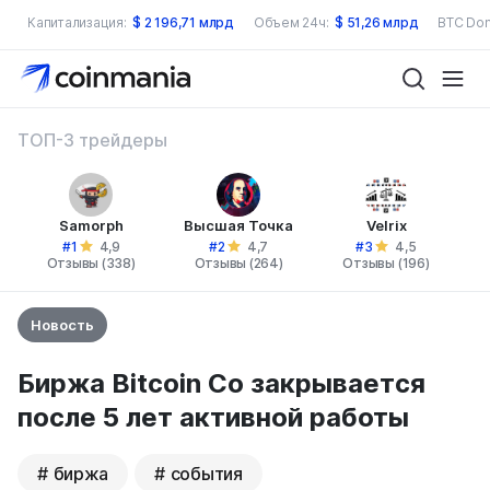
Капитализация:
$
2 196,71 млрд
Объем 24ч:
$
51,26 млрд
BTC Dom
ТОП-3 трейдеры
Samorph
Высшая Точка
Velrix
#1
#2
#3
4,9
4,7
4,5
Отзывы (338)
Отзывы (264)
Отзывы (196)
Новость
Биржа Bitcoin Co закрывается
после 5 лет активной работы
биржа
события